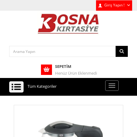
Giriş Yapın !
SEPETIM
Henüz Ürün Eklenmedi
Tüm Kategoriler