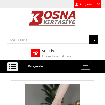
Giriş Yapın !
SEPETIM
Henüz Ürün Eklenmedi
Tüm Kategoriler