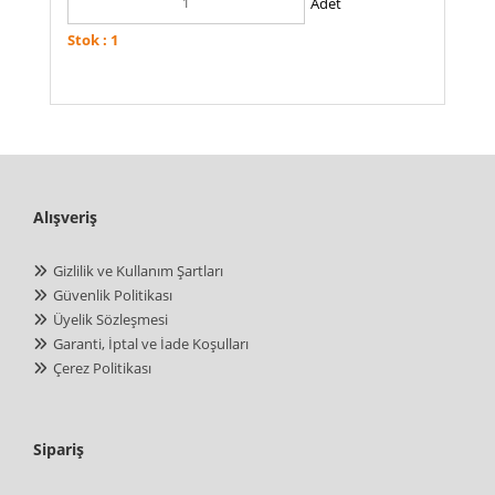
Adet
Stok : 1
Alışveriş
Gizlilik ve Kullanım Şartları
Güvenlik Politikası
Üyelik Sözleşmesi
Garanti, İptal ve İade Koşulları
Çerez Politikası
Sipariş