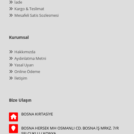
İade
Kargo & Teslimat
Mesafeli Satis Sozlesmesi
Kurumsal
Hakkımızda
Aydınlatma Metni
Yasal Uyarı
Online Ödeme
İletişim
Bize Ulaşın
BOSNA KIRTASİYE
BOSNA HERSEK MH OSMANLI CD. BOSNA İŞ MRKZ. 7/R
SELÇUKLU / KONYA