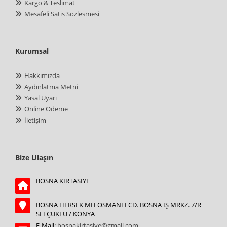
Kargo & Teslimat
Mesafeli Satis Sozlesmesi
Kurumsal
Hakkımızda
Aydınlatma Metni
Yasal Uyarı
Online Ödeme
İletişim
Bize Ulaşın
BOSNA KIRTASİYE
BOSNA HERSEK MH OSMANLI CD. BOSNA İŞ MRKZ. 7/R
SELÇUKLU / KONYA
E-Mail:
bosnakirtasiye@gmail.com