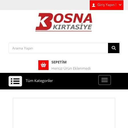
Giriş Yapın !
SEPETIM
Henüz Ürün Eklenmedi
Tüm Kategoriler