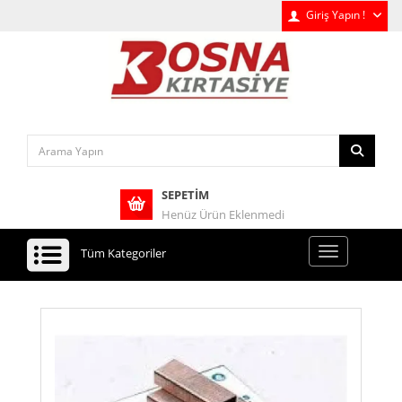
Giriş Yapın !
SEPETIM
Henüz Ürün Eklenmedi
Tüm Kategoriler