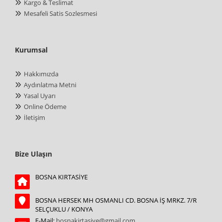
Kargo & Teslimat
Mesafeli Satis Sozlesmesi
Kurumsal
Hakkımızda
Aydınlatma Metni
Yasal Uyarı
Online Ödeme
İletişim
Bize Ulaşın
BOSNA KIRTASİYE
BOSNA HERSEK MH OSMANLI CD. BOSNA İŞ MRKZ. 7/R
SELÇUKLU / KONYA
E-Mail:
bosnakirtasiye@gmail.com