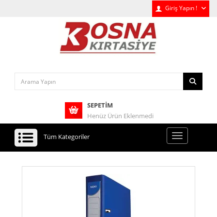
Giriş Yapın !
SEPETIM
Henüz Ürün Eklenmedi
Tüm Kategoriler