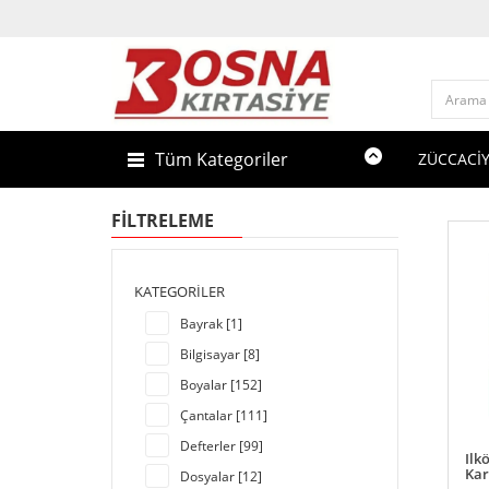
Tüm Kategoriler
ZÜCCACİ
FILTRELEME
KATEGORILER
Bayrak [1]
Bilgisayar [8]
Boyalar [152]
Çantalar [111]
Defterler [99]
Ilk
Kar
Dosyalar [12]