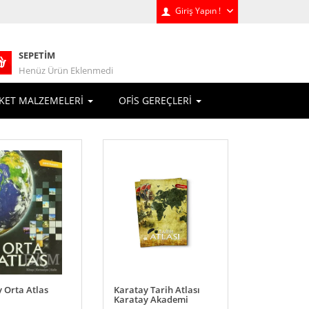
Giriş Yapın !
SEPETIM
Henüz Ürün Eklenmedi
KET MALZEMELERİ
OFİS GEREÇLERİ
 Orta Atlas
Karatay Tarih Atlası
Karatay Akademi