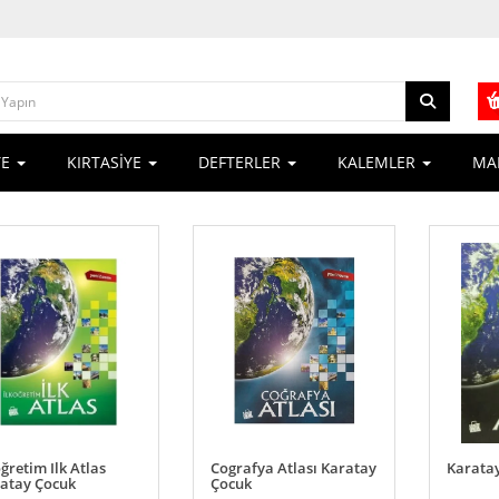
YE
KIRTASİYE
DEFTERLER
KALEMLER
MA
öğretim Ilk Atlas
Cografya Atlası Karatay
Karatay
atay Çocuk
Çocuk