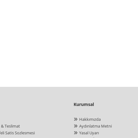
Kurumsal
Hakkımızda
 & Teslimat
Aydınlatma Metni
eli Satis Sozlesmesi
Yasal Uyarı