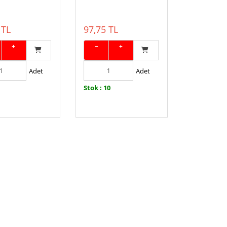
 TL
97,75 TL
+
−
+
Adet
Adet
Stok : 10