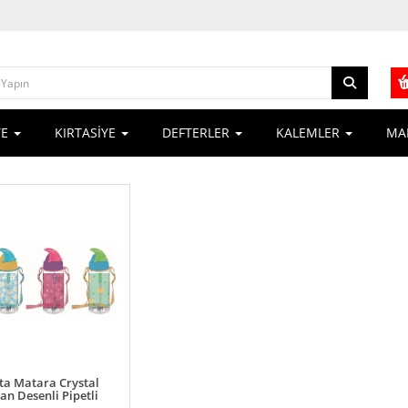
YE
KIRTASİYE
DEFTERLER
KALEMLER
MA
ta Matara Crystal
tan Desenli Pipetli