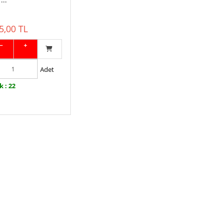
...
5,00 TL
−
+
Adet
k : 22