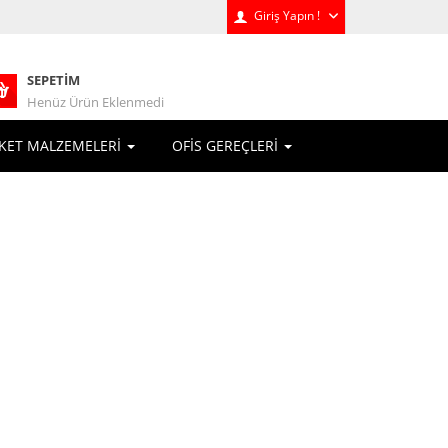
Giriş Yapın !
SEPETIM
Henüz Ürün Eklenmedi
KET MALZEMELERİ
OFİS GEREÇLERİ