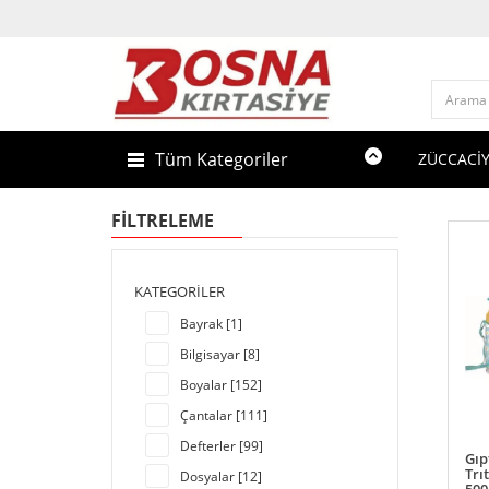
Tüm Kategoriler
ZÜCCACİ
FILTRELEME
KATEGORILER
Bayrak [1]
Bilgisayar [8]
Boyalar [152]
Çantalar [111]
Defterler [99]
Gıp
Trı
Dosyalar [12]