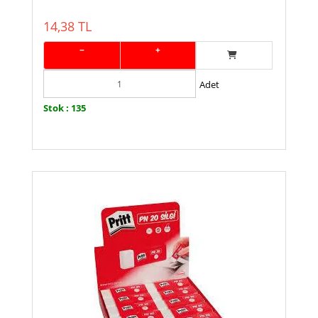
14,38 TL
−
+
Adet
Stok : 135