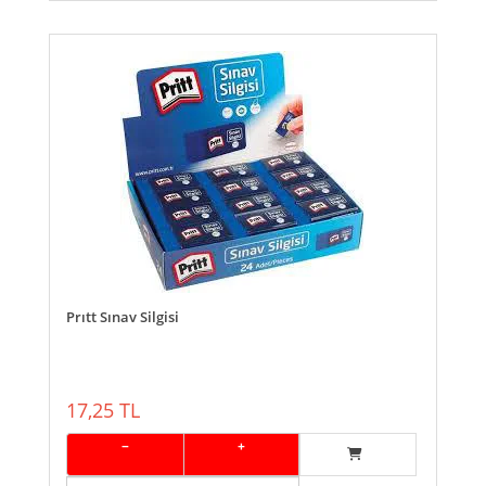
Prıtt Sınav Silgisi
17,25 TL
−
+