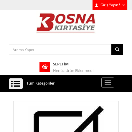
Giriş Yapın !
SEPETIM
Henüz Ürün Eklenmedi
Tüm Kategoriler