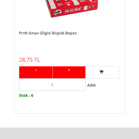
Prıtt Sınav Silgisi Büyük Beyaz
28,75 TL
−
+
Adet
Stok : 6