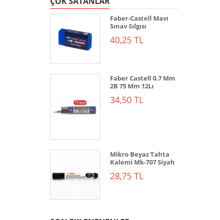
ÇOK SATANLAR
Faber-Castell Mavı
Sınav Sılgısı
40,25 TL
Faber Castell 0.7 Mm
2B 75 Mm 12Lı
34,50 TL
Mikro Beyaz Tahta
Kalemi Mk-707 Siyah
28,75 TL