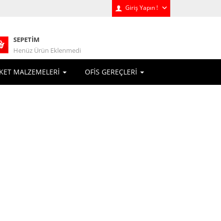
Giriş Yapın !
SEPETIM
Henüz Ürün Eklenmedi
KET MALZEMELERİ
OFİS GEREÇLERİ