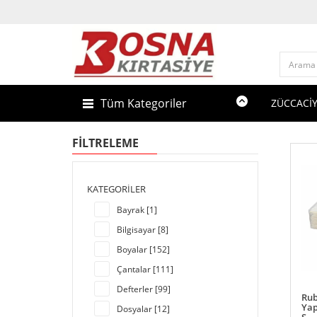
Tüm Kategoriler
ZÜCCACİ
FILTRELEME
KATEGORILER
Bayrak [1]
Bilgisayar [8]
Boyalar [152]
Çantalar [111]
Defterler [99]
Rub
Yap
Dosyalar [12]