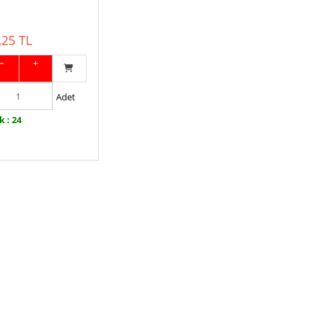
,25 TL
−
+
Adet
k : 24