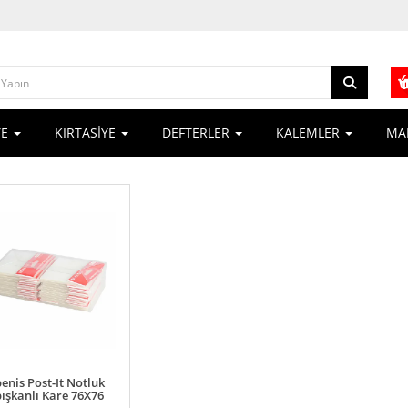
YE
KIRTASİYE
DEFTERLER
KALEMLER
MA
enis Post-It Notluk
ışkanlı Kare 76X76