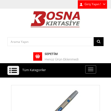
Giriş Yapın !
SEPETIM
Henüz Ürün Eklenmedi
Tüm Kategoriler