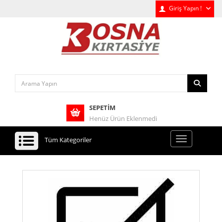
Giriş Yapın !
SEPETIM
Henüz Ürün Eklenmedi
Tüm Kategoriler