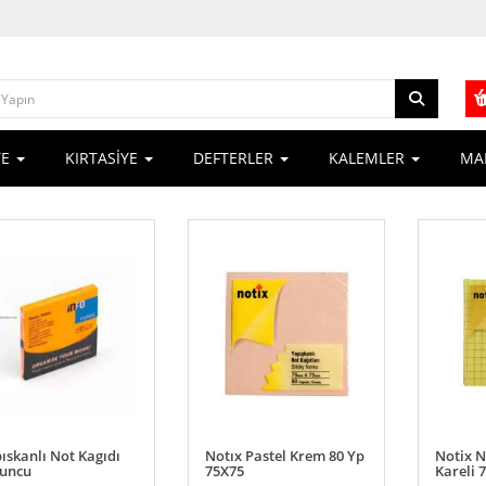
YE
KIRTASİYE
DEFTERLER
KALEMLER
MA
ıskanlı Not Kagıdı
Notıx Pastel Krem 80 Yp
Notix N
uncu
75X75
Kareli 