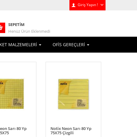
Giriş Yapın !
SEPETIM
Henüz Ürün Eklenmedi
KET MALZEMELERİ
OFİS GEREÇLERİ
eon Sarı 80 Yp
Notix Neon Sarı 80 Yp
75X75
75X75 Çizgili