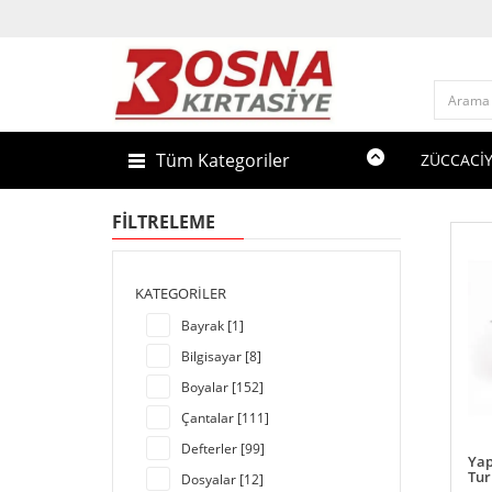
Tüm Kategoriler
ZÜCCACİ
FILTRELEME
KATEGORILER
Bayrak [1]
Bilgisayar [8]
Boyalar [152]
Çantalar [111]
Defterler [99]
Yap
Tur
Dosyalar [12]