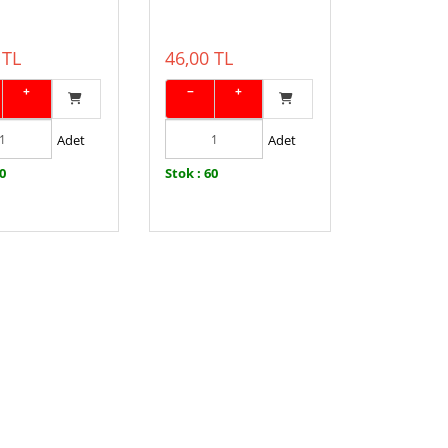
 TL
46,00 TL
+
−
+
Adet
Adet
60
Stok : 60