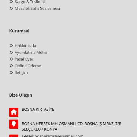
Kargo & Teslimat
Mesafeli Satis Sozlesmesi
Kurumsal
Hakkımızda
Aydınlatma Metni
Yasal Uyarı
Online Ödeme
İletişim
Bize Ulaşın
BOSNA KIRTASİYE
BOSNA HERSEK MH OSMANLI CD. BOSNA İŞ MRKZ. 7/R
SELÇUKLU / KONYA
E-Mail:
bosnakirtasiye@gmail.com