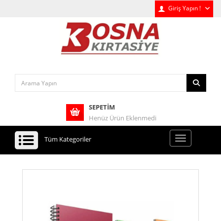
Giriş Yapın !
SEPETIM
Henüz Ürün Eklenmedi
Tüm Kategoriler