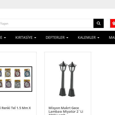
YE
KIRTASİYE
DEFTERLER
KALEMLER
MA
i Renki Tel 1.5 Mm X
Misyon Makrt Gece
Lambası Miyatür 2`Li