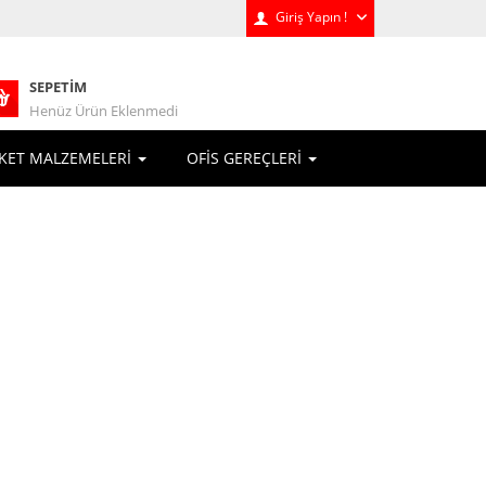
Giriş Yapın !
SEPETIM
Henüz Ürün Eklenmedi
KET MALZEMELERİ
OFİS GEREÇLERİ