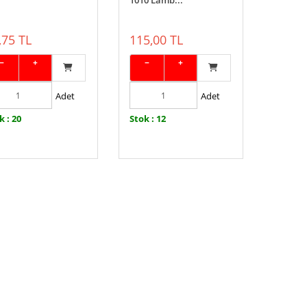
1010 Lamb...
,75 TL
115,00 TL
−
+
−
+
Adet
Adet
k : 20
Stok : 12