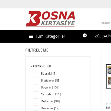
Tüm Kategoriler
ZÜCCACİ
FILTRELEME
KATEGORILER
Bayrak [1]
Bilgisayar [8]
Boyalar [152]
Çantalar [111]
Defterler [99]
Put
5M
Dosyalar [12]