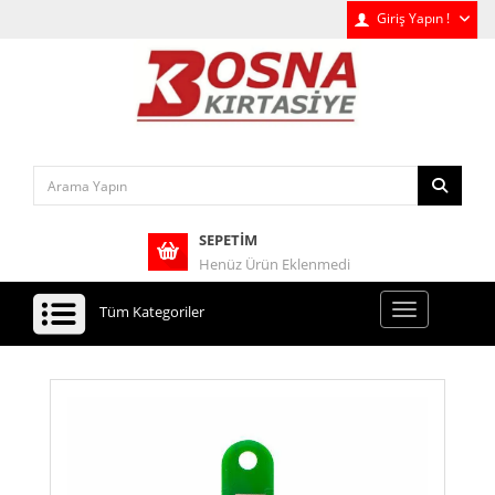
Giriş Yapın !
SEPETIM
Henüz Ürün Eklenmedi
Tüm Kategoriler