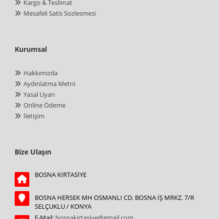
Kargo & Teslimat
Mesafeli Satis Sozlesmesi
Kurumsal
Hakkımızda
Aydınlatma Metni
Yasal Uyarı
Online Ödeme
İletişim
Bize Ulaşın
BOSNA KIRTASİYE
BOSNA HERSEK MH OSMANLI CD. BOSNA İŞ MRKZ. 7/R
SELÇUKLU / KONYA
E-Mail:
bosnakirtasiye@gmail.com