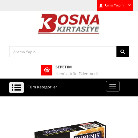
Giriş Yapın !
SEPETIM
Henüz Ürün Eklenmedi
Tüm Kategoriler