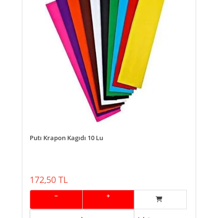
Putı Krapon Kagıdı 10 Lu
172,50 TL
−
+