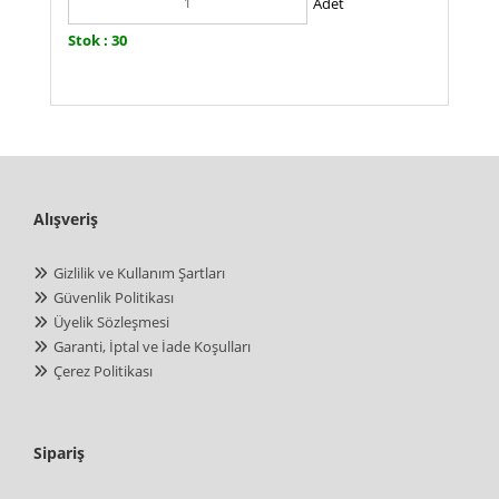
Adet
Stok : 30
Alışveriş
Gizlilik ve Kullanım Şartları
Güvenlik Politikası
Üyelik Sözleşmesi
Garanti, İptal ve İade Koşulları
Çerez Politikası
Sipariş