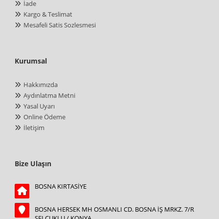
İade
Kargo & Teslimat
Mesafeli Satis Sozlesmesi
Kurumsal
Hakkımızda
Aydınlatma Metni
Yasal Uyarı
Online Ödeme
İletişim
Bize Ulaşın
BOSNA KIRTASİYE
BOSNA HERSEK MH OSMANLI CD. BOSNA İŞ MRKZ. 7/R
SELÇUKLU / KONYA