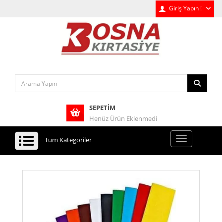
Giriş Yapın !
SEPETIM
Henüz Ürün Eklenmedi
Tüm Kategoriler