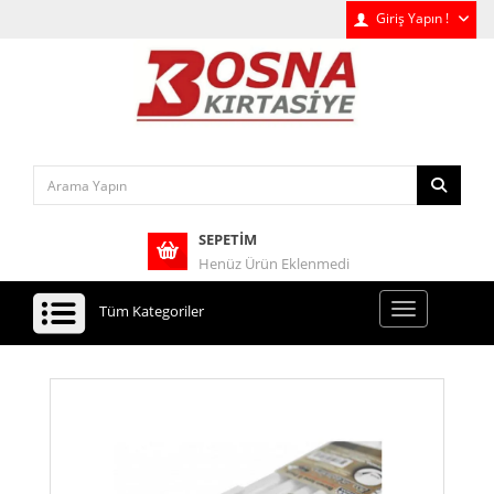
Giriş Yapın !
SEPETIM
Henüz Ürün Eklenmedi
Tüm Kategoriler