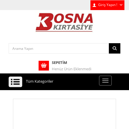
Giriş Yapın !
SEPETIM
Henüz Ürün Eklenmedi
Tüm Kategoriler