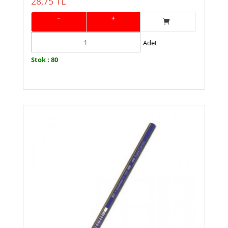
28,75 TL
−
+
Adet
Stok : 80