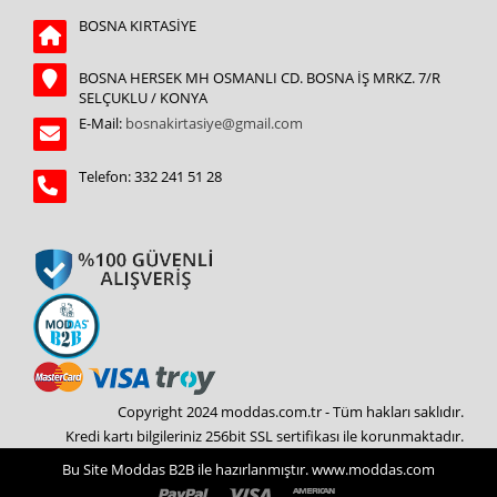
BOSNA KIRTASİYE
BOSNA HERSEK MH OSMANLI CD. BOSNA İŞ MRKZ. 7/R
SELÇUKLU / KONYA
E-Mail:
bosnakirtasiye@gmail.com
Telefon: 332 241 51 28
Copyright 2024 moddas.com.tr - Tüm hakları saklıdır.
Kredi kartı bilgileriniz 256bit SSL sertifikası ile korunmaktadır.
Bu Site Moddas B2B ile hazırlanmıştır. www.moddas.com