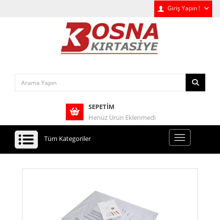
Giriş Yapın !
SEPETIM
Henüz Ürün Eklenmedi
Tüm Kategoriler