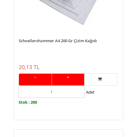
Schoellershammer A4 200 Gr Çizim Kağıdı
20,13 TL
−
+
Adet
Stok : 200