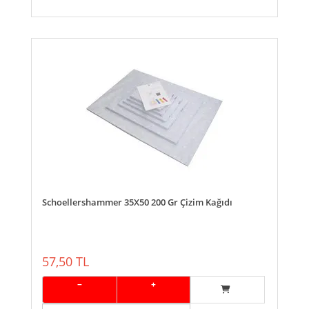
Schoellershammer 35X50 200 Gr Çizim Kağıdı
57,50 TL
−
+