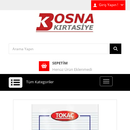
Giriş Yapın !
SEPETIM
Henüz Ürün Eklenmedi
Tüm Kategoriler