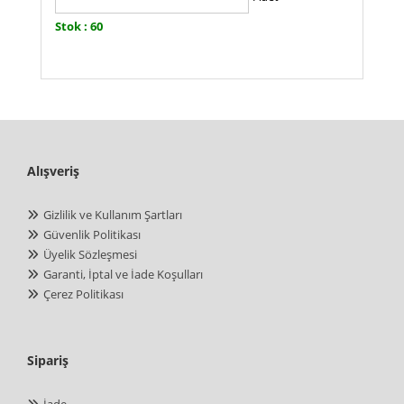
Stok : 60
Alışveriş
Gizlilik ve Kullanım Şartları
Güvenlik Politikası
Üyelik Sözleşmesi
Garanti, İptal ve İade Koşulları
Çerez Politikası
Sipariş
İade