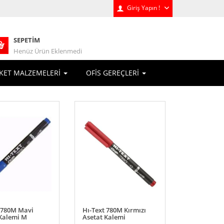
Giriş Yapın !
SEPETIM
Henüz Ürün Eklenmedi
KET MALZEMELERİ
OFİS GEREÇLERİ
t 780M Mavi
Hı-Text 780M Kırmızı
 Kalemi M
Asetat Kalemi