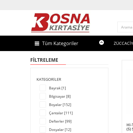
Tüm Kategoriler
ZÜCCACİ
FILTRELEME
KATEGORILER
Bayrak [1]
Bilgisayar [8]
Boyalar [152]
Çantalar [111]
Defterler [99]
Hi-
(S)
Dosyalar [12]