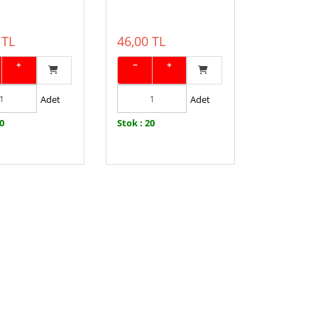
 TL
46,00 TL
+
−
+
Adet
Adet
90
Stok : 20