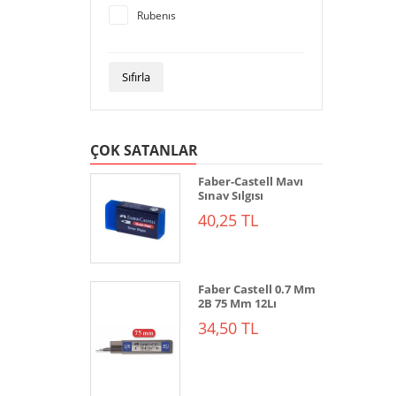
Rubenıs
Sıfırla
ÇOK SATANLAR
Faber-Castell Mavı
Sınav Sılgısı
40,25 TL
Faber Castell 0.7 Mm
2B 75 Mm 12Lı
34,50 TL