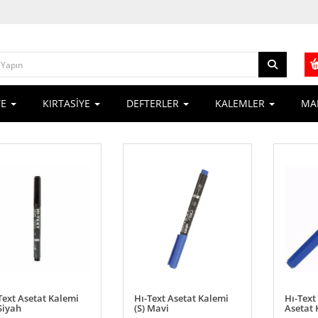
YE
KIRTASİYE
DEFTERLER
KALEMLER
MA
Text Asetat Kalemi
Hı-Text Asetat Kalemi
Hı-Tex
 Siyah
(S) Mavi
Asetat