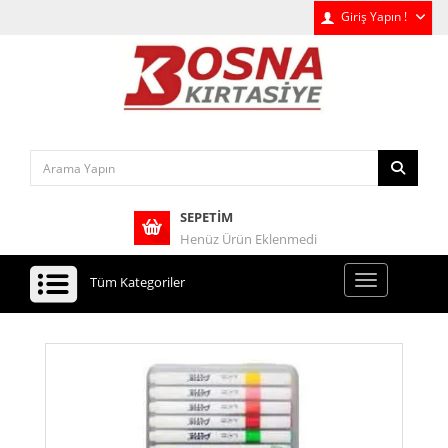
Giriş Yapın !
SEPETIM
Henüz Ürün Eklenmedi
Tüm Kategoriler