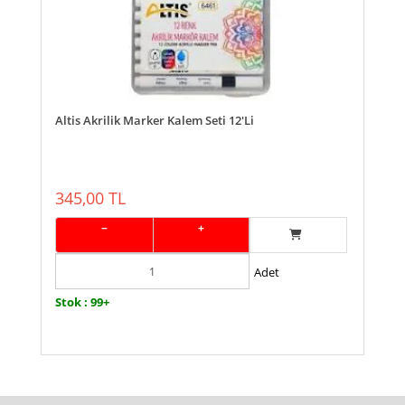
Altis Akrilik Marker Kalem Seti 12'Li
345,00 TL
−
+
Adet
Stok : 99+