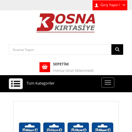
Giriş Yapın !
SEPETIM
Henüz Ürün Eklenmedi
Tüm Kategoriler