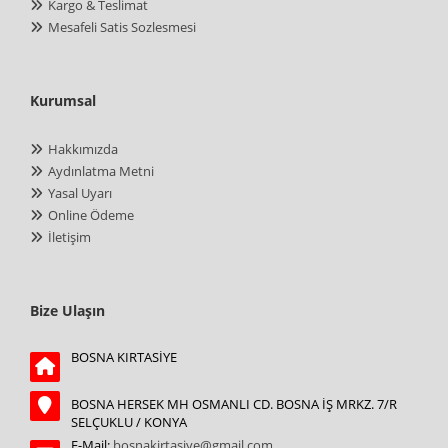
Kargo & Teslimat
Mesafeli Satis Sozlesmesi
Kurumsal
Hakkımızda
Aydınlatma Metni
Yasal Uyarı
Online Ödeme
İletişim
Bize Ulaşın
BOSNA KIRTASİYE
BOSNA HERSEK MH OSMANLI CD. BOSNA İŞ MRKZ. 7/R
SELÇUKLU / KONYA
E-Mail:
bosnakirtasiye@gmail.com