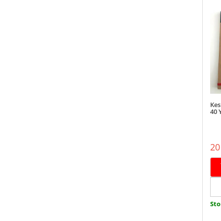
Kes
40 
20
Sto