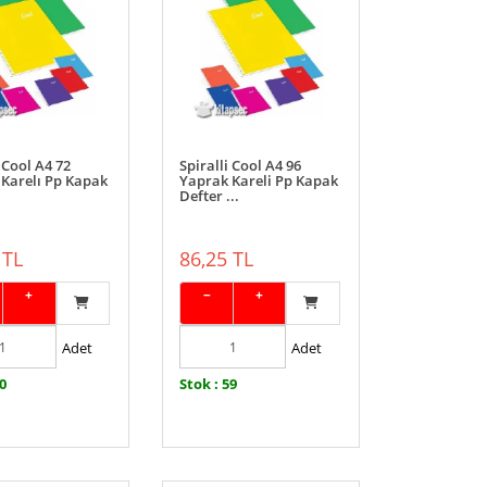
ı Cool A4 72
Spiralli Cool A4 96
Karelı Pp Kapak
Yaprak Kareli Pp Kapak
Defter ...
 TL
86,25 TL
+
−
+
Adet
Adet
20
Stok : 59