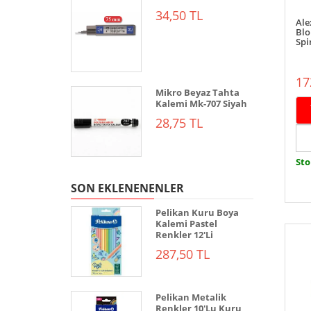
34,50 TL
Ale
Blo
Spir
17
Mikro Beyaz Tahta
Kalemi Mk-707 Siyah
28,75 TL
Sto
SON EKLENENENLER
Pelikan Kuru Boya
Kalemi Pastel
Renkler 12'Li
287,50 TL
Pelikan Metalik
Renkler 10'Lu Kuru