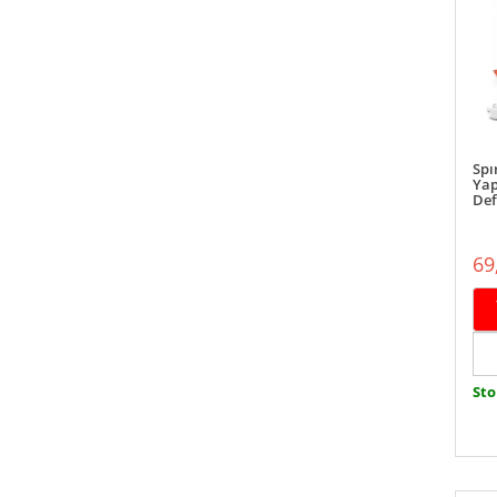
Spı
Yap
Deft
69
Sto