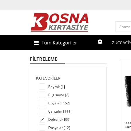
Tüm Kategoriler
ZÜCCACİ
FILTRELEME
KATEGORILER
Bayrak [1]
Bilgisayar [8]
Boyalar [152]
Çantalar [111]
Defterler [99]
999
Kar
Dosyalar [12]