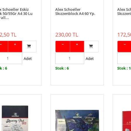
x Schoeller Eskiz
Alex Schoeller
Alex Sc
k 50/55Gr A4 30 Lu
Skızzenblock A4 60 Yp.
Skızzen
all...
2,50 TL
230,00 TL
172,5
−
+
−
+
−
Adet
Adet
k : 6
Stok : 6
Stok : 