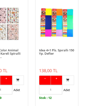
Color Animal
Idea 4+1 Pls. Spırallı 150
Kareli Spiralli
Yp. Defter
..
0 TL
138,00 TL
+
−
+
Adet
Adet
20
Stok : 12