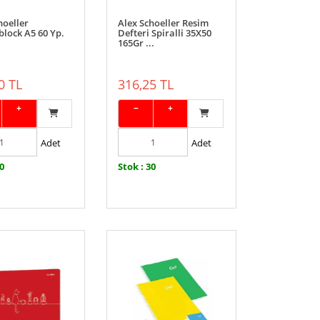
hoeller
Alex Schoeller Resim
block A5 60 Yp.
Defteri Spiralli 35X50
165Gr ...
0 TL
316,25 TL
+
−
+
Adet
Adet
10
Stok : 30