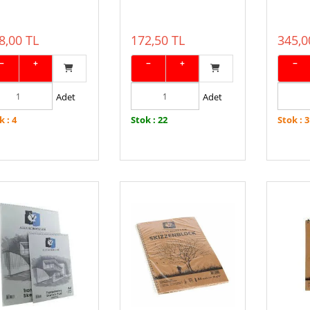
8,00 TL
172,50 TL
345,0
−
+
−
+
−
Adet
Adet
k : 4
Stok : 22
Stok : 3