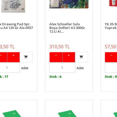
x Drawıng Pad Spr.
Alex Schoeller Sulu
Yb 35-5
Lu A4 120 Gr Alx-0557
Boya Defteri A3 300Gr
Yaprak 
12 Li Al...
3,50 TL
310,50 TL
57,50
−
+
−
+
−
Adet
Adet
k : 17
Stok : 6
Stok : 