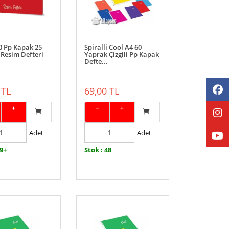
0 Pp Kapak 25
Spiralli Cool A4 60
Resim Defteri
Yaprak Çizgili Pp Kapak
Defte...
 TL
69,00 TL
+
−
+
Adet
Adet
99+
Stok : 48