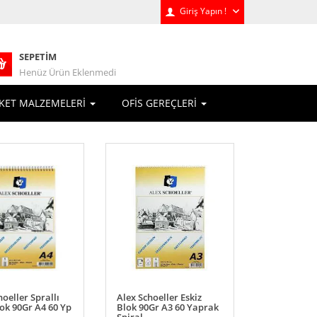
Giriş Yapın !
SEPETIM
Henüz Ürün Eklenmedi
KET MALZEMELERİ
OFİS GEREÇLERİ
hoeller Sprallı
Alex Schoeller Eskiz
lok 90Gr A4 60 Yp
Blok 90Gr A3 60 Yaprak