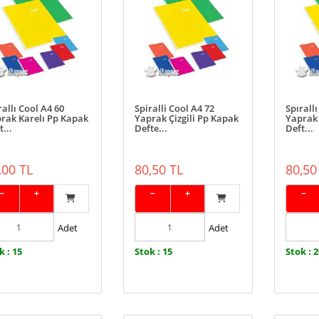
rallı Cool A4 60
Spiralli Cool A4 72
Spırall
rak Karelı Pp Kapak
Yaprak Çizgili Pp Kapak
Yaprak 
...
Defte...
Deft...
,00 TL
80,50 TL
80,50
−
+
−
+
−
Adet
Adet
k : 15
Stok : 15
Stok : 