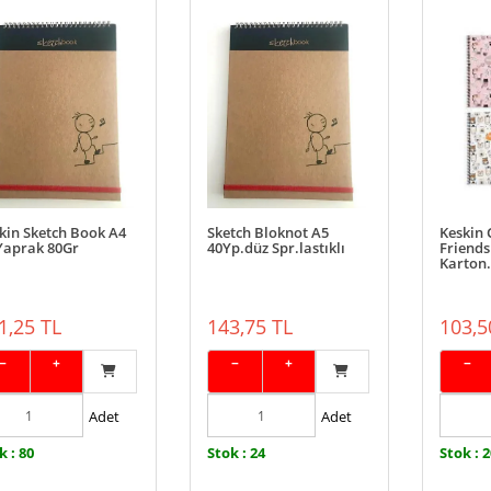
kin Sketch Book A4
Sketch Bloknot A5
Keskin 
Yaprak 80Gr
40Yp.düz Spr.lastıklı
Friends 
Karton.
1,25 TL
143,75 TL
103,5
−
+
−
+
−
Adet
Adet
k : 80
Stok : 24
Stok : 