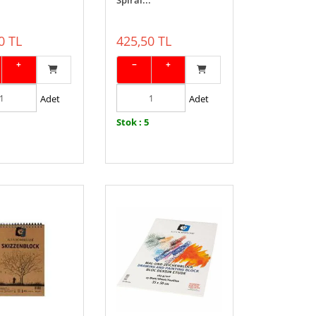
Spiral...
0 TL
425,50 TL
+
−
+
Adet
Adet
Stok : 5