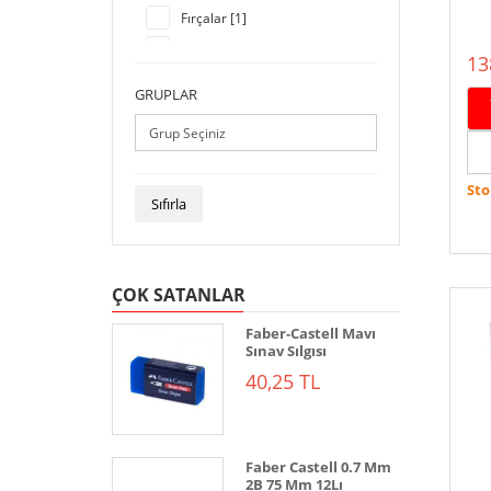
Fırçalar [1]
Hediyelik [24]
13
Kalemler [713]
GRUPLAR
Kamp Malzemeleri [3]
Kırtasiye [795]
Kitaplar [15]
Sto
Maket Malzemeleri [49]
Sıfırla
Matbu Evrak [1]
Ofis Gereçleri [74]
ÇOK SATANLAR
Okul Gereçleri [4]
Oyuncak [7]
Faber-Castell Mavı
Sınav Sılgısı
Sanatsal [4]
40,25 TL
Tesbih [1]
Züccaciye [68]
Faber Castell 0.7 Mm
2B 75 Mm 12Lı