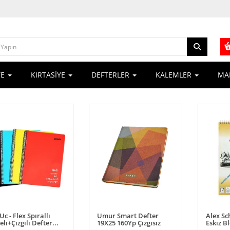
YE
KIRTASİYE
DEFTERLER
KALEMLER
MA
Uc - Flex Spırallı
Umur Smart Defter
Alex Sc
elı+Çızgılı Defter...
19X25 160Yp Çızgısız
Eskız B