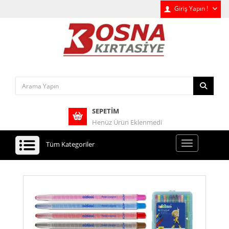
Giriş Yapın !
SEPETIM
Henüz Ürün Eklenmedi
Tüm Kategoriler